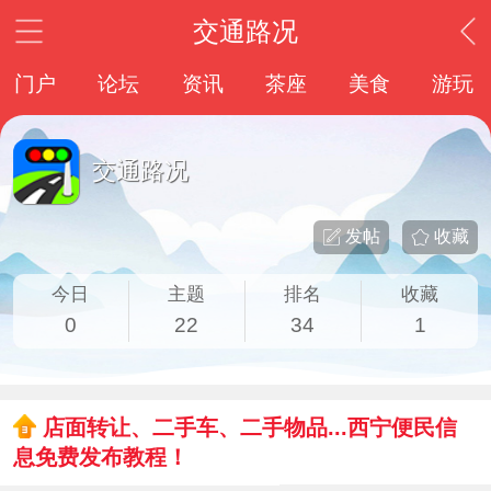
交通路况
门户
论坛
资讯
茶座
美食
游玩
交通路况
发帖
收藏
今日
主题
排名
收藏
0
22
34
1
店面转让、二手车、二手物品...西宁便民信
息免费发布教程！