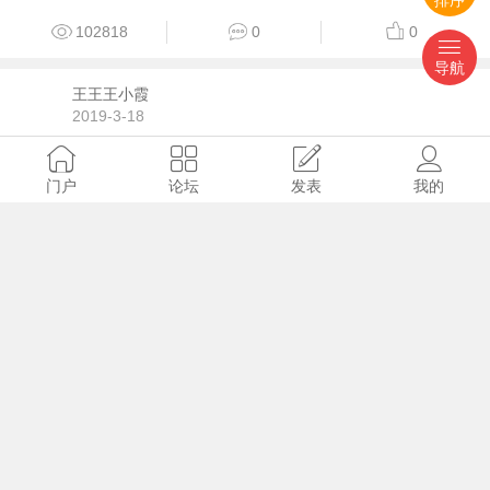
102818
0
0
导航
王王王小霞
2019-3-18
我家六年级的孩子，玩游戏45天花了家长2020
元，怎么把钱要回来？
门户
论坛
发表
我的
102763
1
0
后知后觉
2011-7-14
请教大家怀孕的时候都在干什么？
111894
251
0
吃了芥末的猴
2019-8-23