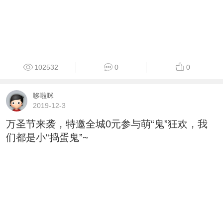
102532
0
0
哆啦咪
2019-12-3
万圣节来袭，特邀全城0元参与萌“鬼”狂欢，我
们都是小“捣蛋鬼”~