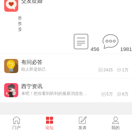
交友征婚
找男朋友
找女朋友
交朋友
456
1981
有问必答
助人即是助己
2425
1万
西宁资讯
来吧！把你看到听到的最新消息告诉大伙
5万
8万
门户
论坛
发表
我的