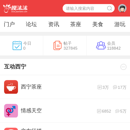
门户
论坛
资讯
茶座
美食
游玩
今日
帖子
会员
0
327845
118842
互动西宁
西宁茶座
3万
17万
情感天空
6852
5万