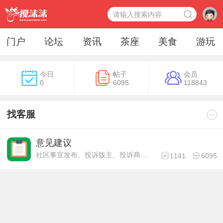
门户
论坛
资讯
茶座
美食
游玩
今日
帖子
会员
0
6095
118843
找客服
意见建议
社区事宜发布、投诉版主、投诉商家！
1141
6095