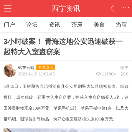
...
西宁资讯
...
门户
论坛
资讯
茶座
美食
游玩
3小时破案！ 青海这地公安迅速破获一
起特大入室盗窃案
站在云端
楼主
沫沫商人
2023-6-19 11:01:45
111864
0
6月15日，玉树藏族自治州治多县公安局刑警大队经缜密侦查、细致
摸排，成功侦破一起重大入室盗窃案，抓获入室盗窃嫌疑人5名，追
回涉案财物现金10余万元、苹果手机5部、苹果平板电脑1台，以及大
量玛瑙、珊瑚首饰等物品，为群众挽回经济损失达100余万元。