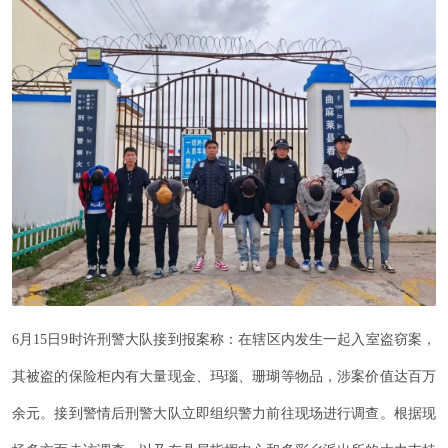
6月15日9时许刑警大队接到报案称：在辖区内发生一起入室盗窃案，
其被盗的保险柜内有大量现金、玛瑙、珊瑚等物品，涉案价值达百万
余元。接到警情后刑警大队立即组织警力前往现场进行调查。根据现