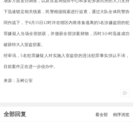
场多方面走访调查，以及在县局指挥中心和多彩乡派出所的大力支持
下迅速锁定相关线索，民警根据线索进行追查，通过大队全体民警协
同作战下，于6月15日12时许在辖区内将准备逃离的5名涉嫌盗窃的犯
罪嫌疑人当场全部抓获，并缴获全部涉案财物，历时3小时迅速成功
破获特大入室盗窃案。
经审讯，5名犯罪嫌疑人对实施入室盗窃的违法犯罪事实供认不讳，
目前案件正在进一步侦办中。
来源：玉树公安
全部回复
看全部
倒序浏览