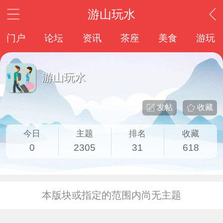
游山玩水
门户
论坛
资讯
茶座
美食
游玩
游山玩水
发帖
收藏
今日
主题
排名
收藏
0
2305
31
618
本版块或指定的范围内尚无主题