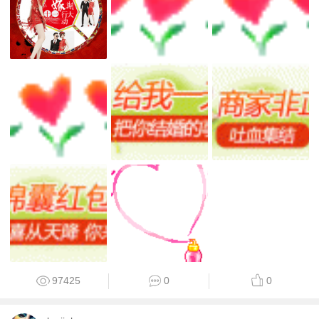
97425
0
0