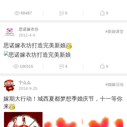
88487
6
0
思诺嫁衣坊
#新娘课堂
2012-4-4
思诺嫁衣坊打造完美新娘
100315
4
0
宁么么
#婚嫁活动
2014-9-25
嫁期大行动！城西夏都梦想季婚庆节，十一等你
来