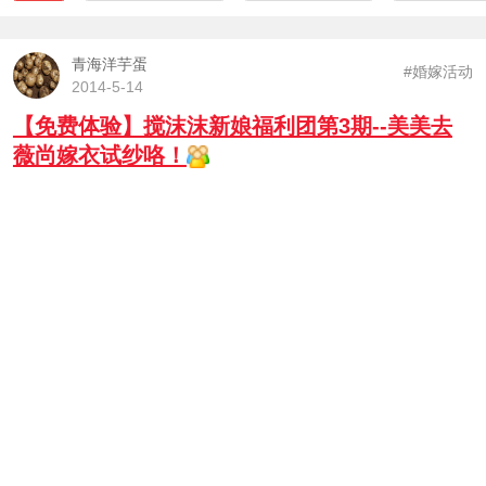
青海洋芋蛋
#婚嫁活动
2014-5-14
【免费体验】搅沫沫新娘福利团第3期--美美去
薇尚嫁衣试纱咯！