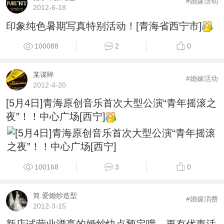
#婚嫁活动
2012-6-18
印象纯色暑期写真特别活动！[青海省西宁市]
100088
2
0
某谋眸
#婚嫁活动
2012-4-20
[5月4日]青海原创音乐首次大型公演“青年摇滚之
夜”！！中心广场[西宁]
100168
3
0
简.爱婚纱造型
#婚嫁消费
2012-3-15