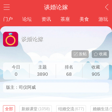
谈婚论嫁
门户
论坛
资讯
茶座
美食
游玩
谈婚论嫁
发帖
收藏
今日
主题
排名
收藏
0
3890
68
905
版主：
司仪阿威
全部
新娘课堂
(1058)
结婚交流
(677)
婚姻生活
(