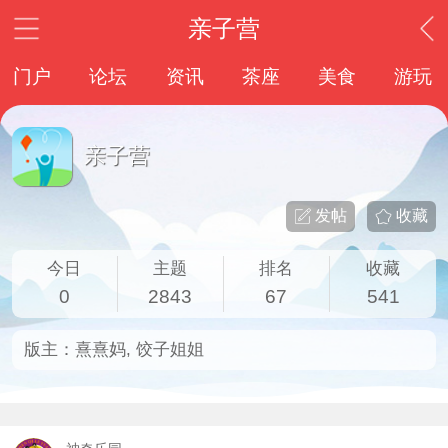
亲子营
门户
论坛
资讯
茶座
美食
游玩
亲子营
发帖
收藏
今日
主题
排名
收藏
0
2843
67
541
版主：
熹熹妈
,
饺子姐姐