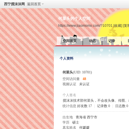
西宁搅沫沫网
返回首页
何菜头的个人空间
https://www.jiaomomo.com/?10701
[收藏]
[复
空间首页
动态
记录
个人资料
何菜头
(UID: 10701)
空间访问量
48
视频认证
未认证
个人签名
搅沫沫技术部何菜头，不会改头像、传图、
统计信息
好友数 17
|
记录数 0
|
日志数 0
出生地
青海省 西宁市
学历
硕士
真实姓名
何媛媛