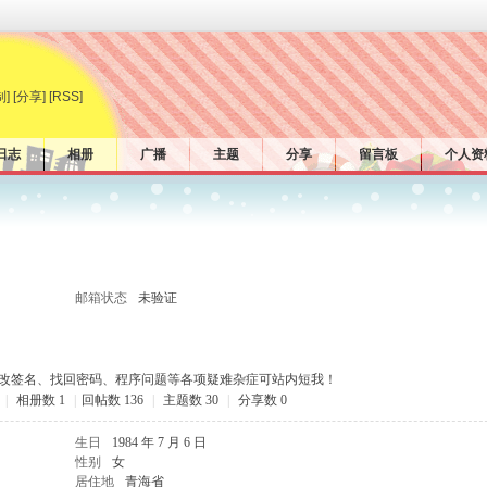
制]
[分享]
[RSS]
日志
相册
广播
主题
分享
留言板
个人资
邮箱状态
未验证
改签名、找回密码、程序问题等各项疑难杂症可站内短我！
|
相册数 1
|
回帖数 136
|
主题数 30
|
分享数 0
生日
1984 年 7 月 6 日
性别
女
居住地
青海省