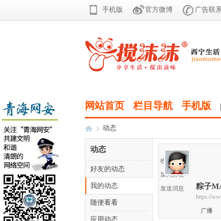
手机版
官方微博
广告联系 0
网站首页
栏目导航
手机版
动态
动态
收听TA
好友的动态
西
›
加为好友
我的动态
粽子M
发送消息
https://w
随便看看
广播
应用动态