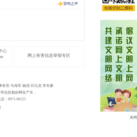
雷鸣之声
中心
网上有害信息举报专区
om
泽律师事务所 马海军 杨强 邱元龙 李冬豪
频等信息都由网友产生，
71-96123
号
关闭