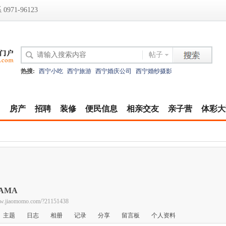
971-96123
帖子
热搜:
西宁小吃
西宁旅游
西宁婚庆公司
西宁婚纱摄影
|
房产
招聘
装修
便民信息
相亲交友
亲子营
体彩大
AMA
ww.jiaomomo.com/?21151438
主题
日志
相册
记录
分享
留言板
个人资料