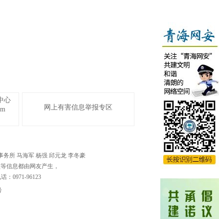
中心
网上有害信息举报专区
om
泽律师事务所 马海军 杨强 邱元龙 李冬豪
频等信息都由网友产生，
71-96123
号