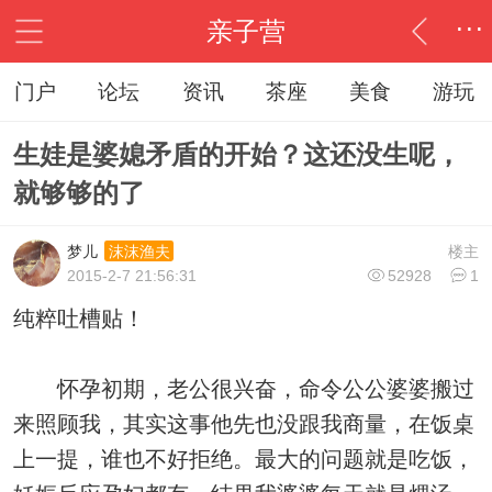
...
亲子营
...
门户
论坛
资讯
茶座
美食
游玩
生娃是婆媳矛盾的开始？这还没生呢，
就够够的了
梦儿
楼主
沫沫渔夫
2015-2-7 21:56:31
52928
1
纯粹吐槽贴！
怀孕初期，老公很兴奋，命令公公婆婆搬过
来照顾我，其实这事他先也没跟我商量，在饭桌
上一提，谁也不好拒绝。最大的问题就是吃饭，