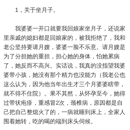
1，关于坐月子。
我婆婆一开口就要我回娘家坐月子，还说家
里亲戚的媳妇都是回娘家的，被我拒绝了，我和
老公坚持要请月嫂，婆婆一脸不乐意。请月嫂是
为了分担她的重担，担心她的身体，怕她累病
了，她反而不高兴。实话说，我真的没指望我婆
婆带小孩，她没有那个精力也没能力（我老公也
这么认为，因为他当年出生才三个月婆婆瞎带，
就不得不住院）。果不其然，从怀孕至今，她得
过带状疱疹，重感冒2次，颈椎病，原因都是自
己把自己整熄火了的，一病就睡到床上，全家人
围着她转，吃的喝的端到床头伺候。