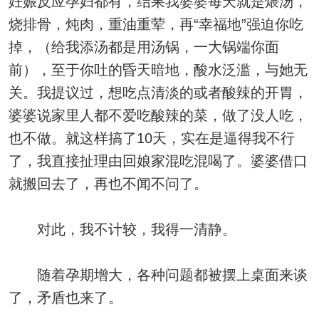
妊娠反应孕妇都有，结果我婆婆每天就是煨汤，
烧排骨，炖肉，重油重荤，再“幸福地”强迫你吃
掉，（给我添汤都是用汤锅，一大锅端你面
前），至于你吐的昏天暗地，酸水泛滥，与她无
关。我提议过，想吃点清淡的或者酸辣的开胃，
婆婆说家里人都不爱吃酸辣的菜，做了没人吃，
也不做。就这样搞了10天，实在是逼得我不行
了，我直接扯理由回娘家混吃混喝了。婆婆借口
就搬回去了，再也不闻不问了。
对此，我不计较，我得一清静。
随着孕期增大，各种问题都被摆上桌面来谈
了，矛盾也来了。