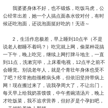
我婆婆身体不好，也不锻炼，吃饭马虎，公
公经常出差，她一个人搞点面条水饺对付，有时
候还吃泡面，还说泡面挺好吃的！无语～
2，生活作息极差，早上睡到10点半（不是
说老人都睡不着吗？）吃完就上网，偷菜种花搞
一下午，晚上吃完，继续上网打牌斗地主，一直
到11点，洗漱完毕，上床看电视，12点半之前不
会睡觉。别说老年人，就是个青壮年身体也受不
了吧？经常抱怨颈椎病头疼，但依旧坚持带病上
网！现在搬过来了，说我孕周大了，不让出门，
每天早上给我奶茶馍馍，中午煮碗清汤片，晚上
才吃饭菜，我不追求营养，但好歹是个孕妇吧，