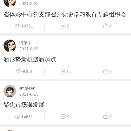
2021-8-25
省体彩中心党支部召开党史学习教育专题组织会
10761
0
0
何菜头
2021-8-25
新形势新机遇新起点
9268
0
0
jimgreen
2021-8-15
聚焦市场谋发展
14651
0
0