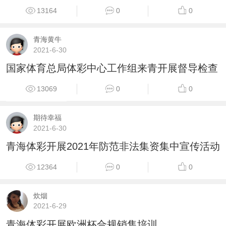
13164
0
0
青海黄牛
2021-6-30
国家体育总局体彩中心工作组来青开展督导检查
13069
0
0
期待幸福
2021-6-30
青海体彩开展2021年防范非法集资集中宣传活动
12364
0
0
炊烟
2021-6-29
青海体彩开展欧洲杯合规销售培训