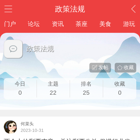
政策法规
门户
论坛
资讯
茶座
美食
游玩
政策法规
发帖
收藏
今日
主题
排名
收藏
0
22
25
0
何菜头
2023-10-31