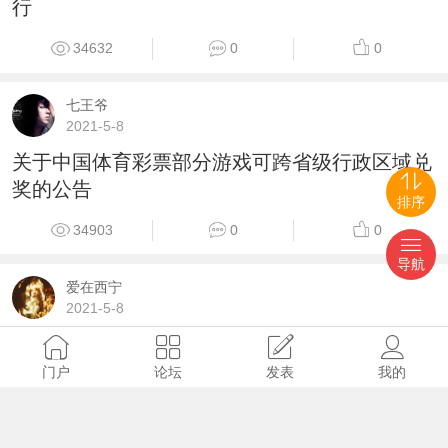
行
34632
0
0
七王爷
2021-5-8
关于中国体育彩票部分游戏可跨省级行政区域兑
奖的公告
排序
34903
0
0
导航
爱在西宁
2021-5-8
即开型体育彩票自助兑奖管理暂行规定
门户
论坛
发表
我的
29315
0
0
炊烟