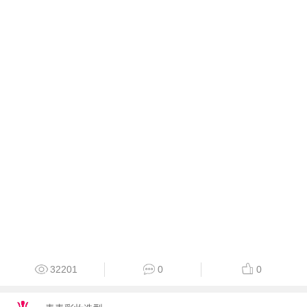
32201
0
0