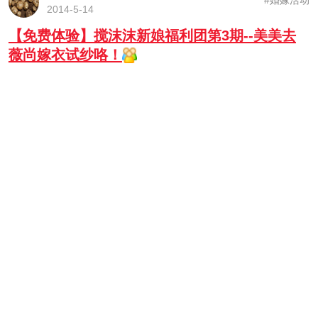
#婚嫁活动
2014-5-14
【免费体验】搅沫沫新娘福利团第3期--美美去
薇尚嫁衣试纱咯！