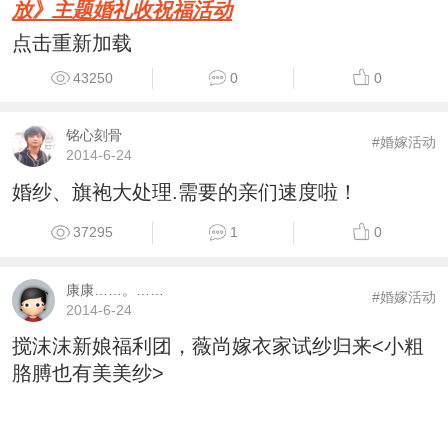
放》主题婚礼收祝福活动
点击重新加载
43250
0
0
铭心刻骨
#婚嫁活动
2014-6-24
婚纱、旗袍大处理.需要的亲们速度啦！
37295
1
0
康康……。……
#婚嫁活动
2014-6-24
搅沫沫新娘福利团，薇尚嫁衣家试纱归来<小粗
胳膊也有美美纱>