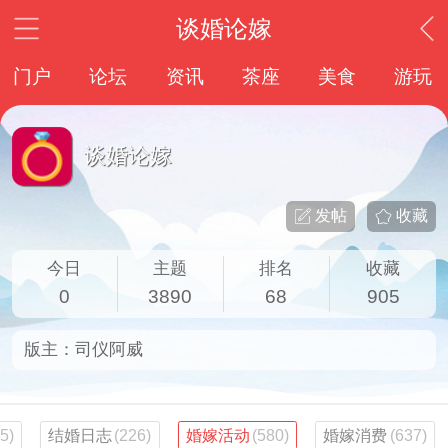
谈婚论嫁
门户
论坛
资讯
茶座
美食
游玩
谈婚论嫁
发帖
收藏
今日
主题
排名
收藏
0
3890
68
905
版主：
司仪阿威
5)
结婚日志
(226)
婚嫁活动
(580)
婚嫁消费
(637)